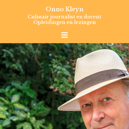
Skip
Onno Kleyn
to
Culinair journalist en docent
content
Opleidingen en lezingen