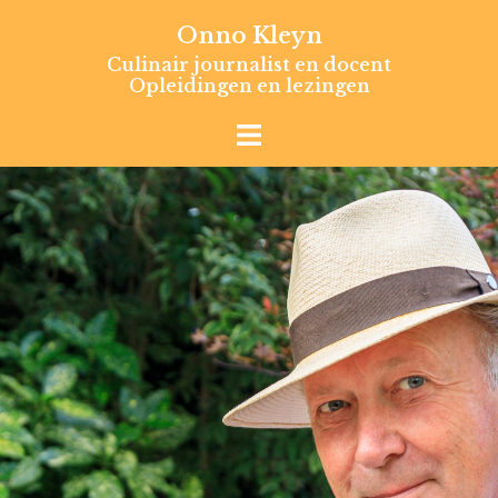
Skip
Onno Kleyn
to
Culinair journalist en docent
content
Opleidingen en lezingen