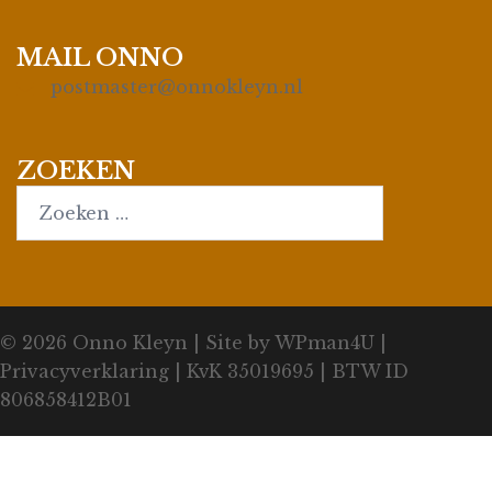
MAIL ONNO
postmaster@onnokleyn.nl
ZOEKEN
Search…
© 2026
Onno Kleyn
| Site by
WPman4U
|
Privacyverklaring
| KvK 35019695 | BTW ID
806858412B01