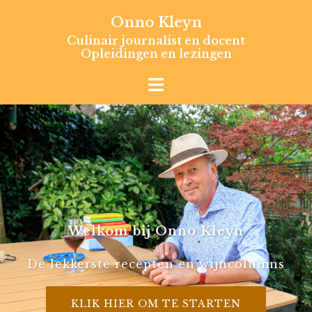
Skip
Onno Kleyn
to
Culinair journalist en docent
content
Opleidingen en lezingen
Welkom bij Onno Kleyn
De lekkerste recepten en wijncolumns
KLIK HIER OM TE STARTEN