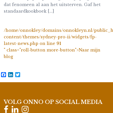
dat fenomeen al aan het uitsterven. Gaf het
standaardkookboek […]
/home/onnokley/domains/onnokleyn.nl/public_
content/themes/sydney-pro-ii/widgets/fp-
latest-news.php on line
91
" class="roll-button more-button">Naar mijn
blog
Facebook
LinkedIn
Twitter
VOLG ONNO OP SOCIAL MEDIA