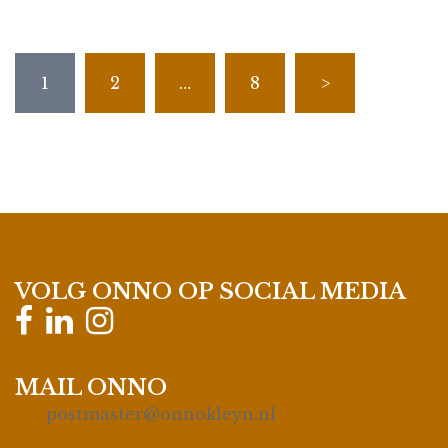
Berichten
1
2
…
8
>
paginering
VOLG ONNO OP SOCIAL MEDIA
MAIL ONNO
postmaster@onnokleyn.nl