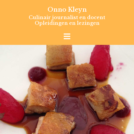
Skip
Onno Kleyn
to
Culinair journalist en docent
content
Opleidingen en lezingen