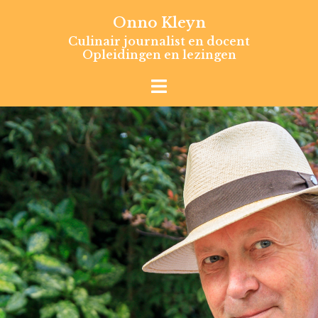
Skip
Onno Kleyn
to
Culinair journalist en docent
content
Opleidingen en lezingen