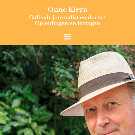
Skip
Onno Kleyn
to
Culinair journalist en docent
content
Opleidingen en lezingen