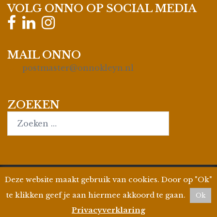
VOLG ONNO OP SOCIAL MEDIA
MAIL ONNO
postmaster@onnokleyn.nl
ZOEKEN
Search…
Deze website maakt gebruik van cookies. Door op "Ok"
© 2026
Onno Kleyn
| Site by
WPman4U
|
Privacyverklaring
| KvK 35019695 | BTW ID
te klikken geef je aan hiermee akkoord te gaan.
Ok
806858412B01
Privacyverklaring