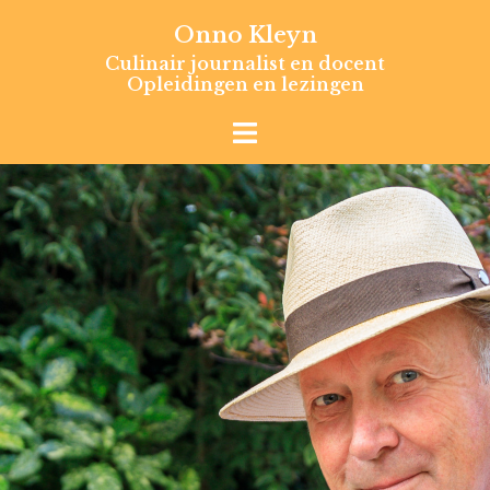
Skip
Onno Kleyn
to
Culinair journalist en docent
content
Opleidingen en lezingen