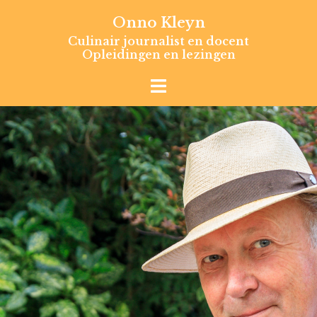
Skip
Onno Kleyn
to
Culinair journalist en docent
content
Opleidingen en lezingen