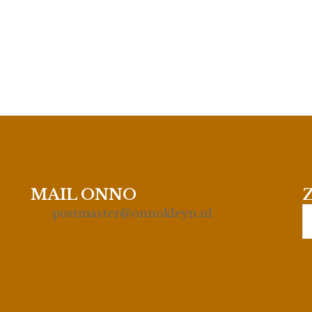
MAIL ONNO
S
postmaster@onnokleyn.nl