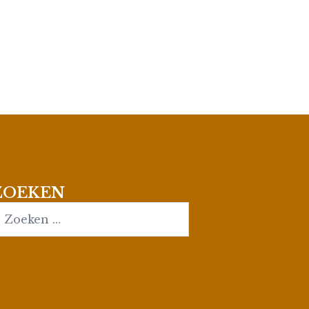
ZOEKEN
earch…