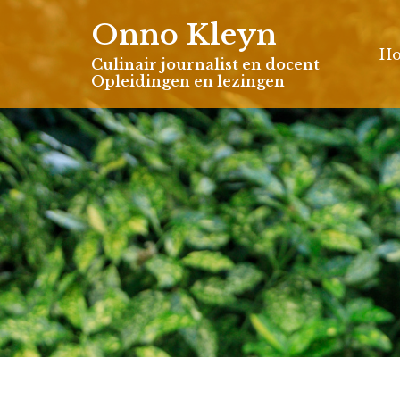
Skip
Onno Kleyn
to
H
content
Culinair journalist en docent
Opleidingen en lezingen