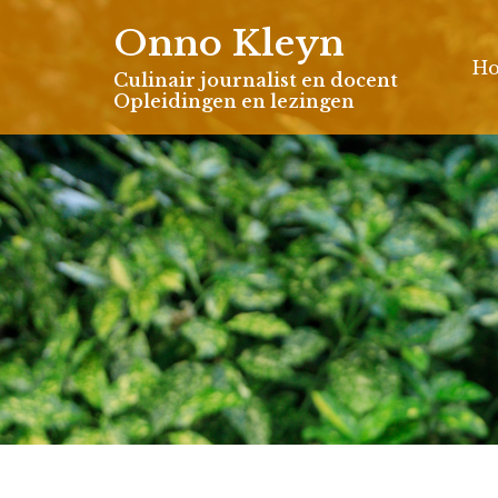
Skip
Onno Kleyn
to
H
content
Culinair journalist en docent
Opleidingen en lezingen