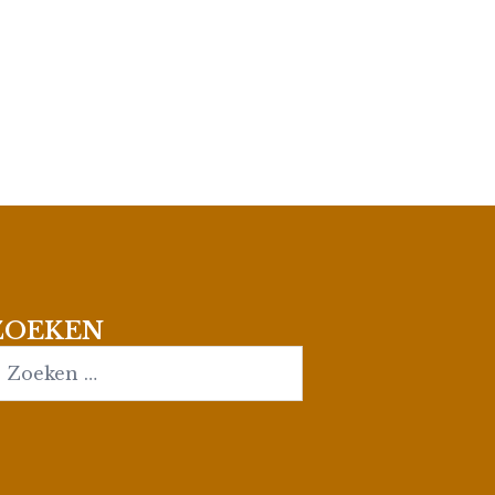
ZOEKEN
earch…