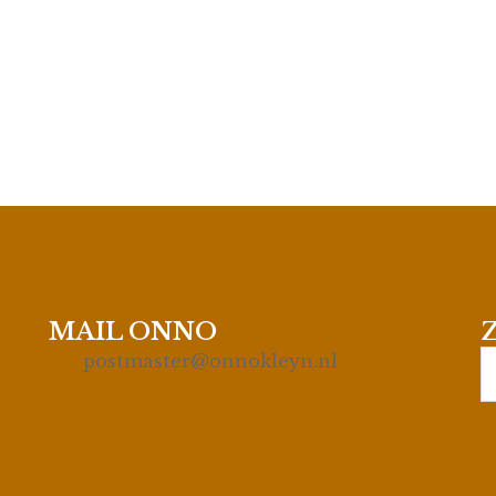
MAIL ONNO
S
postmaster@onnokleyn.nl