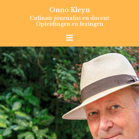
Skip
Onno Kleyn
to
Culinair journalist en docent
content
Opleidingen en lezingen