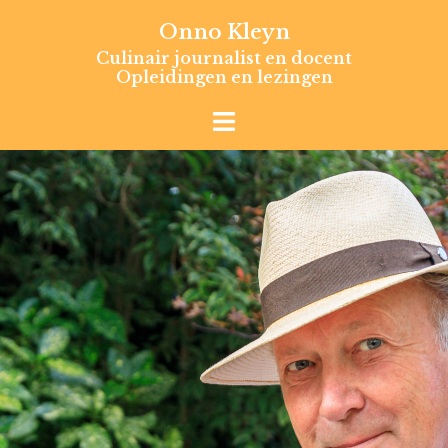
Skip
Onno Kleyn
to
Culinair journalist en docent
content
Opleidingen en lezingen