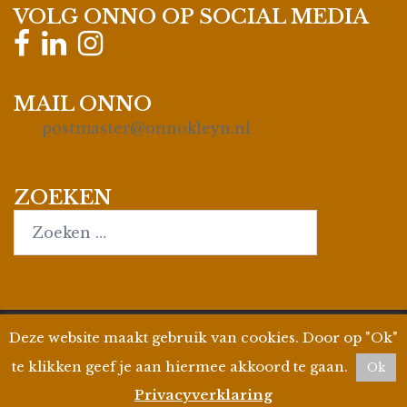
VOLG ONNO OP SOCIAL MEDIA
MAIL ONNO
postmaster@onnokleyn.nl
ZOEKEN
Search…
Deze website maakt gebruik van cookies. Door op "Ok"
© 2026
Onno Kleyn
| Site by
WPman4U
|
Privacyverklaring
| KvK 35019695 | BTW ID
te klikken geef je aan hiermee akkoord te gaan.
Ok
806858412B01
Privacyverklaring