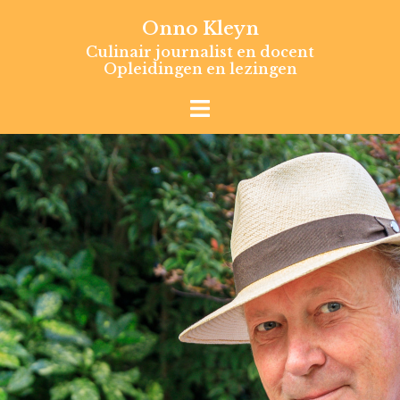
Skip
Onno Kleyn
to
Culinair journalist en docent
content
Opleidingen en lezingen