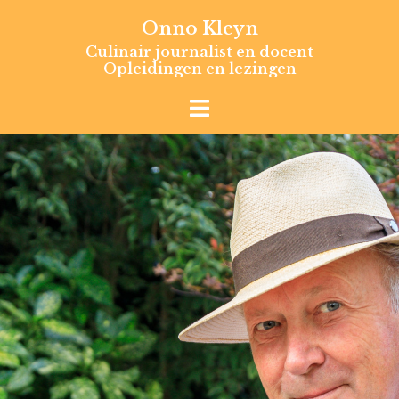
Skip
Onno Kleyn
to
Culinair journalist en docent
content
Opleidingen en lezingen