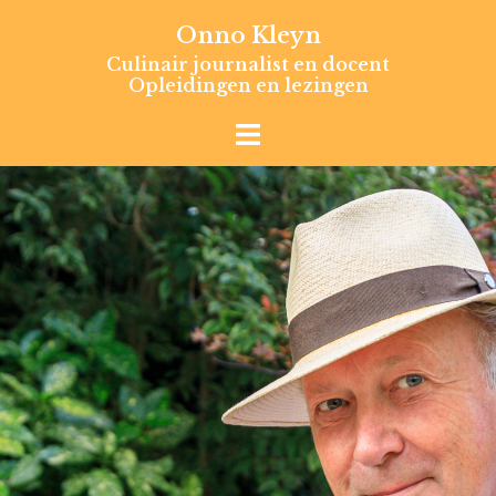
Skip
Onno Kleyn
to
Culinair journalist en docent
content
Opleidingen en lezingen