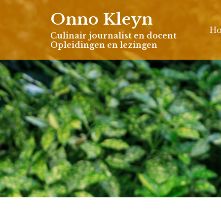
Skip
Onno Kleyn
to
H
content
Culinair journalist en docent
Opleidingen en lezingen