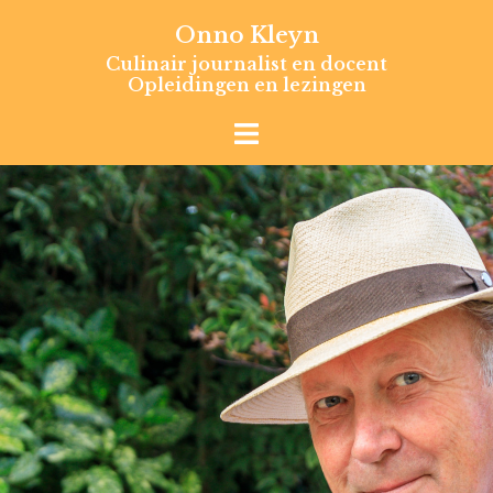
Skip
Onno Kleyn
to
Culinair journalist en docent
content
Opleidingen en lezingen