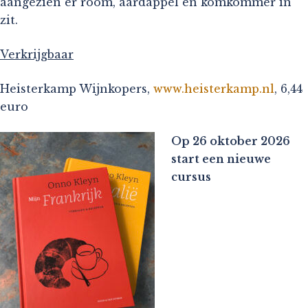
aangezien er room, aardappel en komkommer in
zit.
Verkrijgbaar
Heisterkamp Wijnkopers,
www.heisterkamp.nl
, 6,44
euro
Op 26 oktober 2026
start een nieuwe
cursus