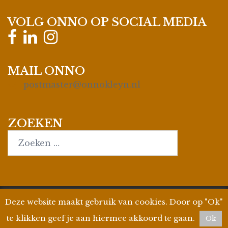
VOLG ONNO OP SOCIAL MEDIA
MAIL ONNO
postmaster@onnokleyn.nl
ZOEKEN
Search…
Deze website maakt gebruik van cookies. Door op "Ok"
© 2026
Onno Kleyn
| Site by
WPman4U
|
Privacyverklaring
| KvK 35019695 | BTW ID
te klikken geef je aan hiermee akkoord te gaan.
Ok