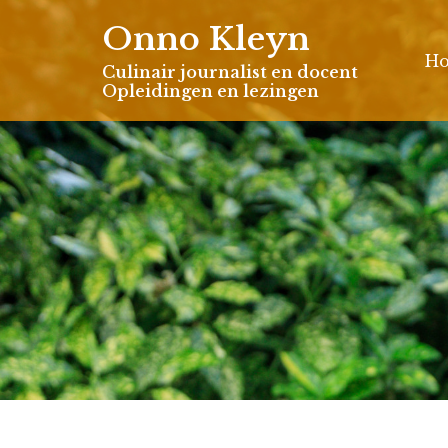
Skip
Onno Kleyn
to
H
content
Culinair journalist en docent
Opleidingen en lezingen