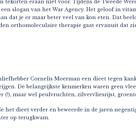
 tekorten eraan niet voor. Tijdens de Tweede Wer
een slogan van het War Agency. Het geloof in vitam
 dat je er maar beter veel van kon eten. Dat beeld k
reden orthomoleculaire therapie gaat ervanuit dat 
nliefhebber Cornelis Moerman een dieet tegen kanke
ijgen. De belangrijkste kenmerken waren geen vlees,
 (!), maar wel peulvruchten, zilvervliesrijst, groent
e het dieet verder en beweerde in de jaren negenti
later op terugkwam.