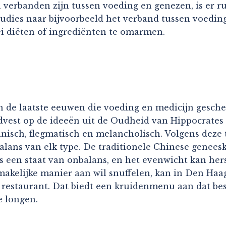
verbanden zijn tussen voeding en genezen, is er rui
udies naar bijvoorbeeld het verband tussen voeding
ei diëten of ingrediënten te omarmen.
n de laatste eeuwen die voeding en medicijn geschei
ndvest op de ideeën uit de Oudheid van Hippocrates
uinisch, flegmatisch en melancholisch. Volgens dez
alans van elk type. De traditionele Chinese geneesk
 is een staat van onbalans, en het evenwicht kan he
makelijke manier aan wil snuffelen, kan in Den Haag
estaurant. Dat biedt een kruidenmenu aan dat bestaa
e longen.