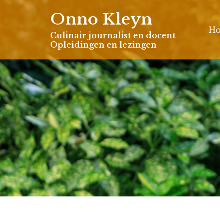
Skip
Onno Kleyn
to
H
content
Culinair journalist en docent
Opleidingen en lezingen