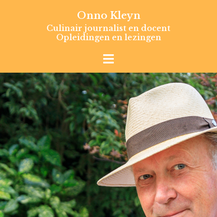
Skip
Onno Kleyn
to
Culinair journalist en docent
content
Opleidingen en lezingen