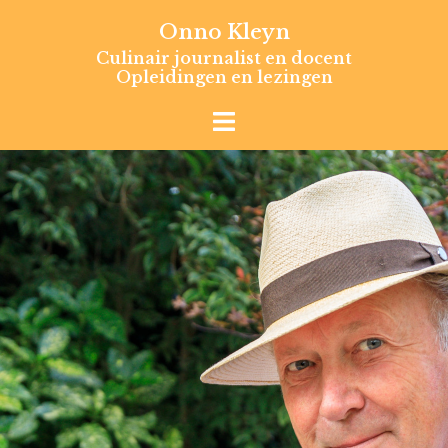
Skip
Onno Kleyn
to
Culinair journalist en docent
content
Opleidingen en lezingen