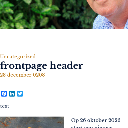
Uncategorized
frontpage header
28 december 0208
Facebook
LinkedIn
Twitter
test
Op 26 oktober 2026
start een nieuwe