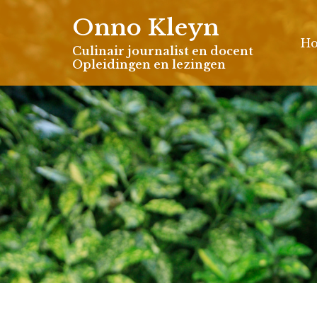
Skip
Onno Kleyn
to
H
content
Culinair journalist en docent
Opleidingen en lezingen