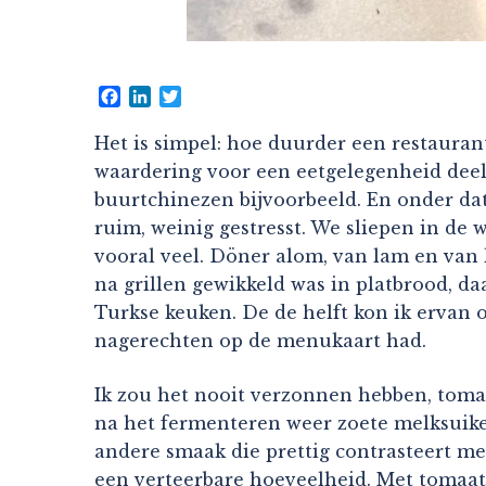
Facebook
LinkedIn
Twitter
Het is simpel: hoe duurder een restaurant
waardering voor een eetgelegenheid deels
buurtchinezen bijvoorbeeld. En onder dat 
ruim, weinig gestresst. We sliepen in de 
vooral veel. Döner alom, van lam en van k
na grillen gewikkeld was in platbrood, d
Turkse keuken. De de helft kon ik ervan 
nagerechten op de menukaart had.
Ik zou het nooit verzonnen hebben, tomaa
na het fermenteren weer zoete melksuiker
andere smaak die prettig contrasteert met 
een verteerbare hoeveelheid. Met tomaat,