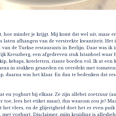
, hoe minder je krijgt. Mij komt dat wel uit, maar 
 laten afhangen van de verstrekte kwantiteit. Het i
van de Turkse restaurants in Berlijn. Daar was ik in
wijk Kreuzberg, een afgedreven stuk Istanboel waar h
ip, kebaps, koteletten, riante borden vol. Ik at ee
aarna in stukken gesneden en overdekt met tomatens
op, daarna was het klaar. En dan te bedenken dat re
t en yoghurt bij elkaar. Ze zijn allebei zoetzuur (
 toe, lees het etiket maar), dus waarom zou je? Maa
het vlees, en de glijerigheid doet het er even puik b
 met yoghurt. Disclaimer: mijn kruiding is allesbeh