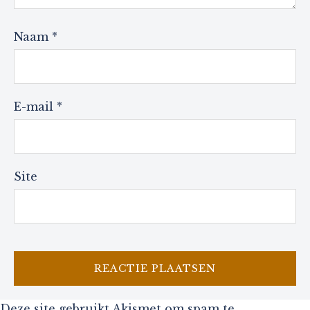
Naam
*
E-mail
*
Site
Deze site gebruikt Akismet om spam te