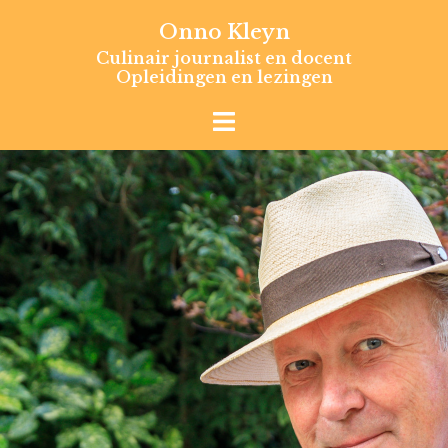
Skip
Onno Kleyn
to
Culinair journalist en docent
content
Opleidingen en lezingen