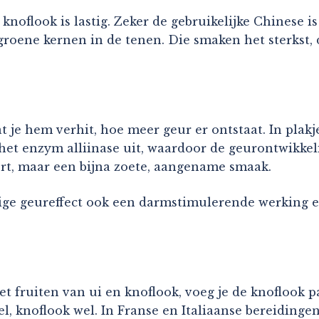
knoflook is lastig. Zeker de gebruikelijke Chinese i
roene kernen in de tenen. Die smaken het sterkst, d
 je hem verhit, hoe meer geur er ontstaat. In plakj
t het enzym alliinase uit, waardoor de geurontwikke
ert, maar een bijna zoete, aangename smaak.
ge geureffect ook een darmstimulerende werking en
t fruiten van ui en knoflook, voeg je de knoflook pa
l, knoflook wel. In Franse en Italiaanse bereidinge