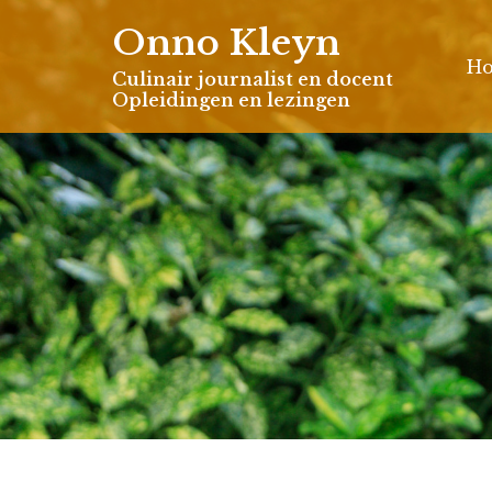
Skip
Onno Kleyn
to
H
content
Culinair journalist en docent
Opleidingen en lezingen