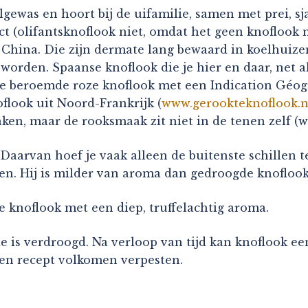
ewas en hoort bij de uifamilie, samen met prei, sja
t (olifantsknoflook niet, omdat het geen knoflook m
t China. Die zijn dermate lang bewaard in koelhuize
rden. Spaanse knoflook die je hier en daar, net als
de beroemde roze knoflook met een Indication Géog
oflook uit Noord-Frankrijk (
www.gerookteknoflook.n
n, maar de rooksmaak zit niet in de tenen zelf (we
. Daarvan hoef je vaak alleen de buitenste schillen 
den. Hij is milder van aroma dan gedroogde knoflook
e knoflook met een diep, truffelachtig aroma.
e is verdroogd. Na verloop van tijd kan knoflook e
een recept volkomen verpesten.