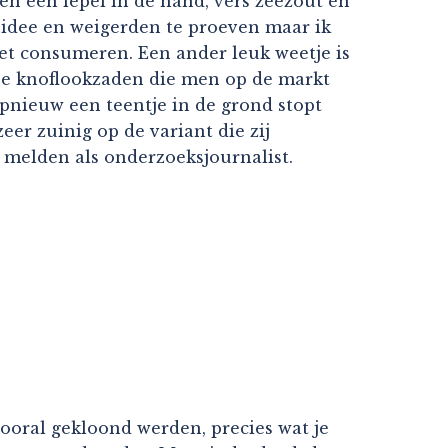
en een lepel in de hand, vers zeezout en
idee en weigerden te proeven maar ik
oet consumeren. Een ander leuk weetje is
De knoflookzaden die men op de markt
 opnieuw een teentje in de grond stopt
eer zuinig op de variant die zij
 melden als onderzoeksjournalist.
vooral gekloond werden, precies wat je