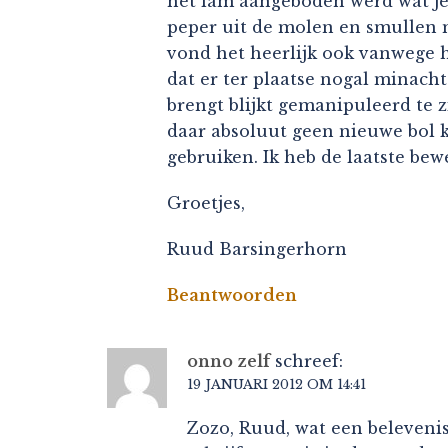
het lam aangeboden werd wat je 
peper uit de molen en smullen 
vond het heerlijk ook vanwege he
dat er ter plaatse nogal minac
brengt blijkt gemanipuleerd te z
daar absoluut geen nieuwe bol kn
gebruiken. Ik heb de laatste be
Groetjes,
Ruud Barsingerhorn
Beantwoorden
onno zelf
schreef:
19 JANUARI 2012 OM 14:41
Zozo, Ruud, wat een belevenis