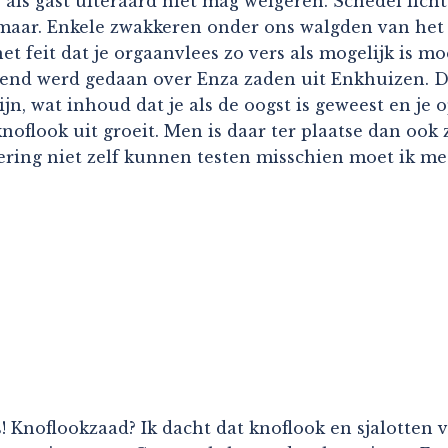
als gast uiteraard niet mag weigeren. Schedel licht
maar. Enkele zwakkeren onder ons walgden van het 
t feit dat je orgaanvlees zo vers als mogelijk is m
htend werd gedaan over Enza zaden uit Enkhuizen. 
ijn, wat inhoud dat je als de oogst is geweest en je
oflook uit groeit. Men is daar ter plaatse dan ook z
wering niet zelf kunnen testen misschien moet ik me
! Knoflookzaad? Ik dacht dat knoflook en sjalotten 