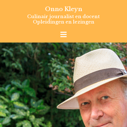
Skip
Onno Kleyn
to
Culinair journalist en docent
content
Opleidingen en lezingen