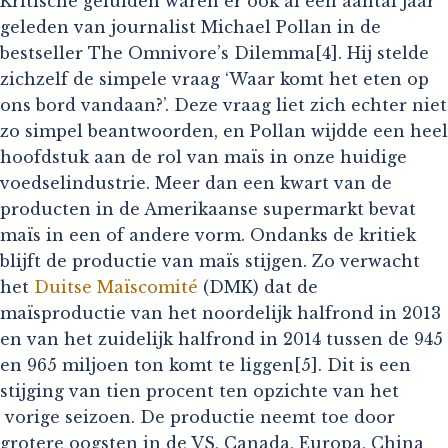
Kritische geluiden waren er ook al een aantal jaar
geleden van journalist Michael Pollan in de
bestseller The Omnivore’s Dilemma[4]. Hij stelde
zichzelf de simpele vraag ‘Waar komt het eten op
ons bord vandaan?’. Deze vraag liet zich echter niet
zo simpel beantwoorden, en Pollan wijdde een heel
hoofdstuk aan de rol van maïs in onze huidige
voedselindustrie. Meer dan een kwart van de
producten in de Amerikaanse supermarkt bevat
maïs in een of andere vorm. Ondanks de kritiek
blijft de productie van maïs stijgen. Zo verwacht
het
Duitse Maïscomité
(DMK) dat de
maïsproductie van het noordelijk halfrond in 2013
en van het zuidelijk halfrond in 2014 tussen de 945
en 965 miljoen ton komt te liggen[5]. Dit is een
stijging van tien procent ten opzichte van het
vorige seizoen. De productie neemt toe door
grotere oogsten in de VS, Canada, Europa, China