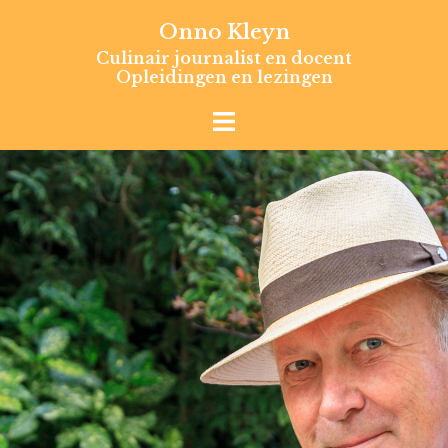
Skip
Onno Kleyn
to
Culinair journalist en docent
content
Opleidingen en lezingen