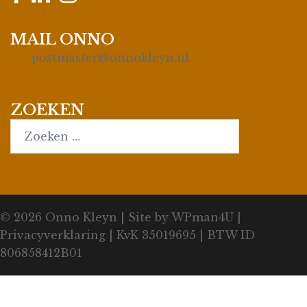
MAIL ONNO
postmaster@onnokleyn.nl
ZOEKEN
Search…
© 2026
Onno Kleyn
| Site by
WPman4U
|
Privacyverklaring
| KvK 35019695 | BTW ID
806858412B01