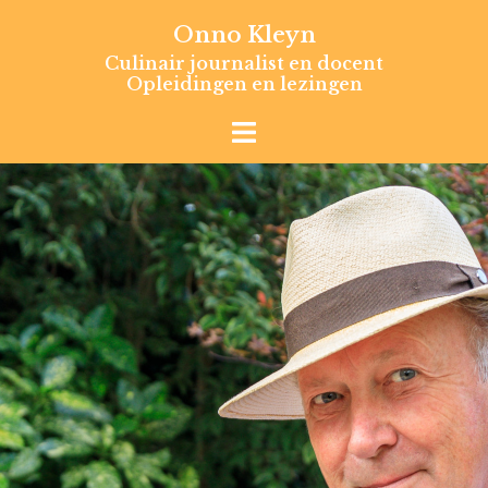
Skip
Onno Kleyn
to
Culinair journalist en docent
content
Opleidingen en lezingen