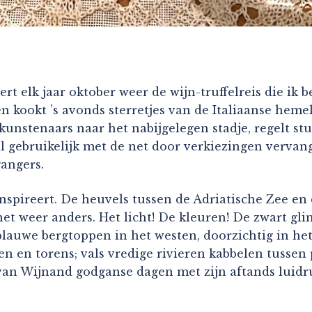
ert elk jaar oktober weer de wijn-truffelreis die ik 
n kookt ’s avonds sterretjes van de Italiaanse heme
kunstenaars naar het nabijgelegen stadje, regelt st
al gebruikelijk met de net door verkiezingen vervan
angers.
inspireert. De heuvels tussen de Adriatische Zee e
net weer anders. Het licht! De kleuren! De zwart gl
blauwe bergtoppen in het westen, doorzichtig in he
n en torens; vals vredige rivieren kabbelen tussen 
an Wijnand godganse dagen met zijn aftands luidruc