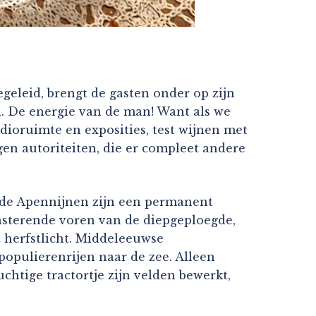
begeleid, brengt de gasten onder op zijn
l. De energie van de man! Want als we
udioruimte en exposities, test wijnen met
gen autoriteiten, die er compleet andere
n de Apennijnen zijn een permanent
insterende voren van de diepgeploegde,
t herfstlicht. Middeleeuwse
populierenrijen naar de zee. Alleen
htige tractortje zijn velden bewerkt,