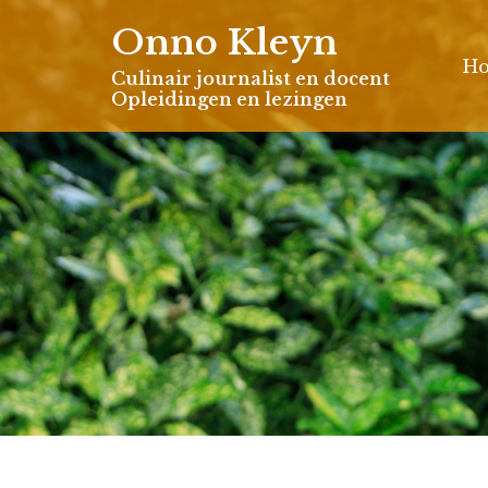
Skip
Onno Kleyn
to
H
content
Culinair journalist en docent
Opleidingen en lezingen