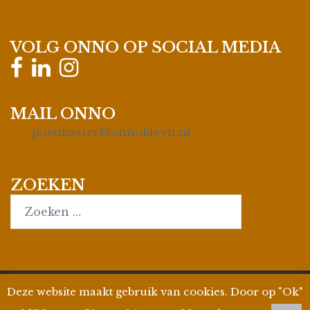
VOLG ONNO OP SOCIAL MEDIA
MAIL ONNO
postmaster@onnokleyn.nl
ZOEKEN
Search…
Deze website maakt gebruik van cookies. Door op "Ok"
© 2026
Onno Kleyn
| Site by
WPman4U
|