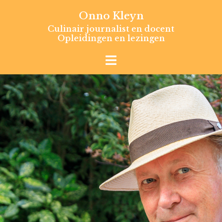
Skip
Onno Kleyn
to
Culinair journalist en docent
content
Opleidingen en lezingen