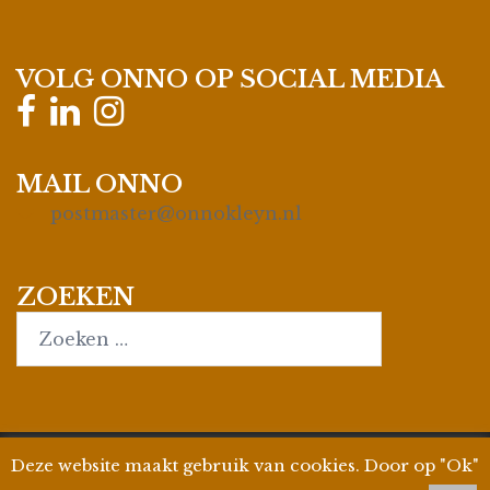
VOLG ONNO OP SOCIAL MEDIA
MAIL ONNO
postmaster@onnokleyn.nl
ZOEKEN
Search…
Deze website maakt gebruik van cookies. Door op "Ok"
© 2026
Onno Kleyn
| Site by
WPman4U
|