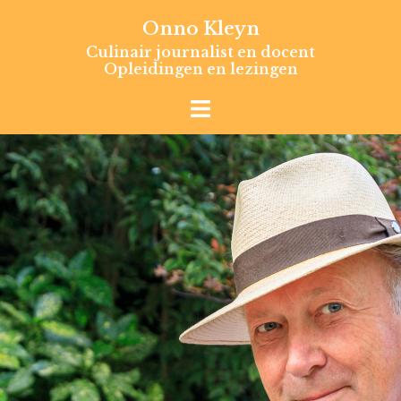
Skip
Onno Kleyn
to
Culinair journalist en docent
content
Opleidingen en lezingen