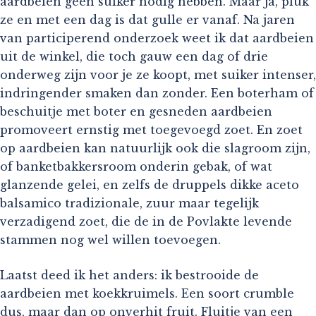
aardbeien geen suiker nodig hebben. Maar ja, pluk
ze en met een dag is dat gulle er vanaf. Na jaren
van participerend onderzoek weet ik dat aardbeien
uit de winkel, die toch gauw een dag of drie
onderweg zijn voor je ze koopt, met suiker intenser,
indringender smaken dan zonder. Een boterham of
beschuitje met boter en gesneden aardbeien
promoveert ernstig met toegevoegd zoet. En zoet
op aardbeien kan natuurlijk ook die slagroom zijn,
of banketbakkersroom onderin gebak, of wat
glanzende gelei, en zelfs de druppels dikke aceto
balsamico tradizionale, zuur maar tegelijk
verzadigend zoet, die de in de Povlakte levende
stammen nog wel willen toevoegen.
Laatst deed ik het anders: ik bestrooide de
aardbeien met koekkruimels. Een soort crumble
dus, maar dan op onverhit fruit. Fluitje van een