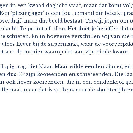
igen in een kwaad daglicht staat, maar dat komt vol
 Een ‘plezierjager’ is een fout iemand die bekakt pra
ik overdrijf, maar dat beeld bestaat. Terwijl jagen 
erdacht. Te primitief of zo. Het doet je beseffen d
e schieten. En in hoeverre verschillen wij van die
lees liever bij de supermarkt, waar de voorverpakt
et aan de manier waarop dat aan zijn einde kwam.
rlopig nog niet klaar. Maar wilde eenden zijn er, en
en dus. Er zijn kooieenden en schieteenden. Die laa
dan ook liever kooieenden, die in een eendenkooi 
allemaal, maar dat is varkens naar de slachterij bre