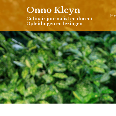
Skip
Onno Kleyn
to
H
content
Culinair journalist en docent
Opleidingen en lezingen