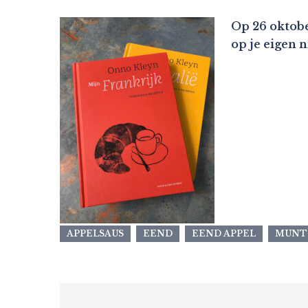
Op 26 oktobe
op je eigen 
APPELSAUS
EEND
EEND APPEL
MUNT