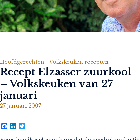
Hoofdgerechten |
Volkskeuken recepten
Recept Elzasser zuurkool
– Volkskeuken van 27
januari
27 januari 2007
Facebook
LinkedIn
Twitter
Soms ben ik wel eens bang dat de voedselproductie