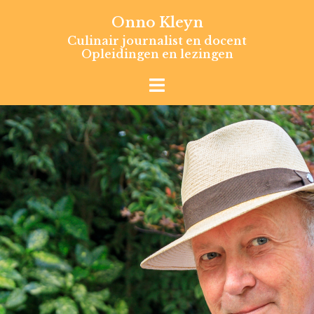
Skip
Onno Kleyn
to
Culinair journalist en docent
content
Opleidingen en lezingen