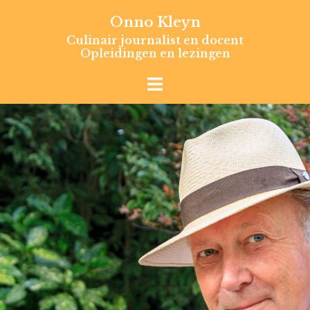
Skip
Onno Kleyn
to
Culinair journalist en docent
content
Opleidingen en lezingen