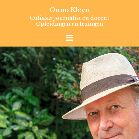
Skip
Onno Kleyn
to
Culinair journalist en docent
content
Opleidingen en lezingen