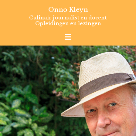
Skip
Onno Kleyn
to
Culinair journalist en docent
content
Opleidingen en lezingen