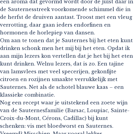
een aroma dat gevormd wordt door de juist daar in
de Sauternesstreek voorkomende schimmel die in
de herfst de druiven aantast. Troost met een vleug
verrotting, daar gaan ieders endorfinen en
hormonen de horlepiep van dansen.
Om aan te tonen dat je Sauternes bij het eten kunt
drinken schonk men het mij bij het eten. Opdat ik
aan mijn lezers kon vertellen dat je het bij het eten
kunt drinken. Welnu lezers, dat is zo. Een tajine
van lamsvlees met veel specerijen, gekonfijte
citroen en rozijnen smaakte verrukkelijk met
Sauternes. Net als de schotel blauwe kaas – een
klassieke combinatie.
Nog een recept waar je uitstekend een zoete wijn
van de Sauternesfamilie (Barsac, Loupiac, Sainte-
Croix-du-Mont, Cérons, Cadillac) bij kunt
schenken: vis met bloedworst en Sauternes.
Vreemd? Misschien. Maar vooral lekker.