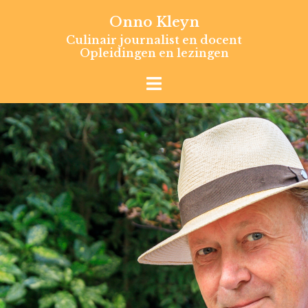
Skip
Onno Kleyn
to
Culinair journalist en docent
content
Opleidingen en lezingen