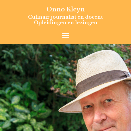
Skip
Onno Kleyn
to
Culinair journalist en docent
content
Opleidingen en lezingen