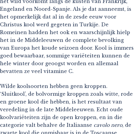
het wild voorkomt langs de kusten van Frankrijk,
Engeland en Noord-Spanje. Als je dat aanneemt, is
het opmerkelijk dat al in de zesde eeuw voor
Christus kool werd gegeten in Turkije. De
Romeinen hadden het ook en waarschijnlijk hielp
het in de Middeleeuwen de complete bevolking
van Europa het koude seizoen door. Kool is immers
goed bewaarbaar, sommige variëteiten kunnen de
hele winter door geoogst worden en allemaal
bevatten ze veel vitamine C.
Wilde koolsoorten hebben geen kroppen.
‘Sluitkool’, de bolvormige kroppen zoals witte, rode
en groene kool die hebben, is het resultaat van
veredeling in de late Middeleeuwen. Echt oude
koolvariëteiten zijn de open kroppen, en in die
categorie valt behalve de Italiaanse
cavolo nero
, de
zwarte kool die onmisbaar is in de Toscaanse