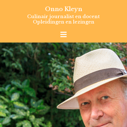
Skip
Onno Kleyn
to
Culinair journalist en docent
content
Opleidingen en lezingen