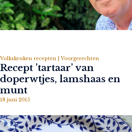
Volkskeuken recepten |
Voorgerechten
Recept ’tartaar’ van
doperwtjes, lamshaas en
munt
18 juni 2015