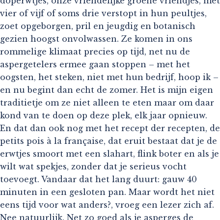
doperwtjes, onze vriendelijke groene vriendjes, met
vier of vijf of soms drie verstopt in hun peultjes,
zoet opgeborgen, pril en jeugdig en botanisch
gezien hoogst onvolwassen. Ze komen in ons
rommelige klimaat precies op tijd, net nu de
aspergetelers ermee gaan stoppen – met het
oogsten, het steken, niet met hun bedrijf, hoop ik –
en nu begint dan echt de zomer. Het is mijn eigen
traditietje om ze niet alleen te eten maar om daar
kond van te doen op deze plek, elk jaar opnieuw.
En dat dan ook nog met het recept der recepten, de
petits pois à la française, dat eruit bestaat dat je de
erwtjes smoort met een slahart, flink boter en als je
wilt wat spekjes, zonder dat je serieus vocht
toevoegt. Vandaar dat het lang duurt: gauw 40
minuten in een gesloten pan. Maar wordt het niet
eens tijd voor wat anders?, vroeg een lezer zich af.
Nee natuurlijk. Net zo goed als je asperges de