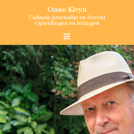
Skip
Onno Kleyn
to
Culinair journalist en docent
content
Opleidingen en lezingen