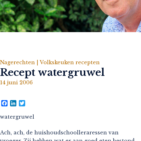
Nagerechten |
Volkskeuken recepten
Recept watergruwel
14 juni 2006
Facebook
LinkedIn
Twitter
watergruwel
Ach, ach, de huishoudschoolleraressen van
vroeger. Zij hebben wat er aan goed eten bestond