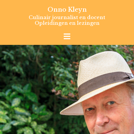
Skip
Onno Kleyn
to
Culinair journalist en docent
content
Opleidingen en lezingen