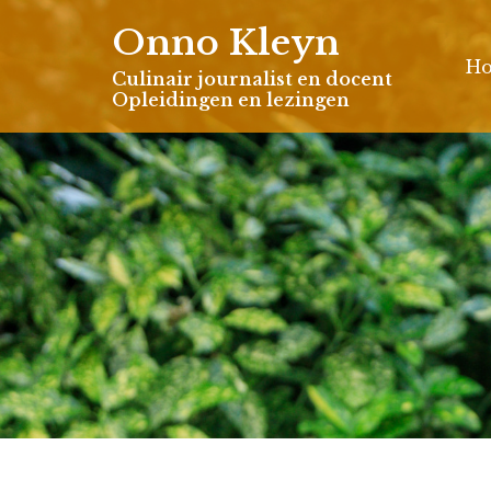
Skip
Onno Kleyn
to
H
content
Culinair journalist en docent
Opleidingen en lezingen