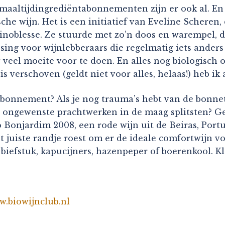
altijdingrediëntabonnementen zijn er ook al. En 
e wijn. Het is een initiatief van Eveline Scheren, 
inoblesse. Ze stuurde met zo’n doos en warempel, di
ing voor wijnlebberaars die regelmatig iets anders
veel moeite voor te doen. En alles nog biologisch oo
is verschoven (geldt niet voor alles, helaas!) heb ik 
 abonnement? Als je nog trauma’s hebt van de bonnet
ongewenste prachtwerken in de maag splitsten? Gel
Bonjardim 2008, een rode wijn uit de Beiras, Portuga
t juiste randje roest om er de ideale comfortwijn v
 biefstuk, kapucijners, hazenpeper of boerenkool. Kl
.biowijnclub.nl