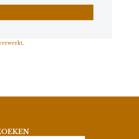
 verwerkt
.
ZOEKEN