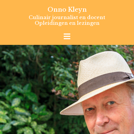
Skip
Onno Kleyn
to
Culinair journalist en docent
content
Opleidingen en lezingen