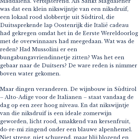
Maddalena. Verbijsterend. Als Sankt Magdalener
was dat een klein nikswijntje van een niksdruif,
een lokaal rood slobbertje uit Südtirol, die
Duitssprekende lap Oostenrijk die Italië cadeau
had gekregen omdat het in de Eerste Wereldoorlog
met de overwinnaars had meegedaan. Wat was de
reden? Had Mussolini er een
bungabungavriendinnetje zitten? Was het een
gebaar naar de Duitsers? De ware reden is nimmer
boven water gekomen.
Maar dingen veranderen. De wijnbouw in Südtirol
– Alto-Adige voor de Italianen – staat vandaag de
dag op een zeer hoog niveau. En dat nikswijntje
van die niksdruif is een ideale zomerwijn
geworden, licht rood, smakkend van kersenfruit,
do-re-mi zingend onder een blauwe alpenhemel.
Niet streng, niet schurend, maar blij blozend en