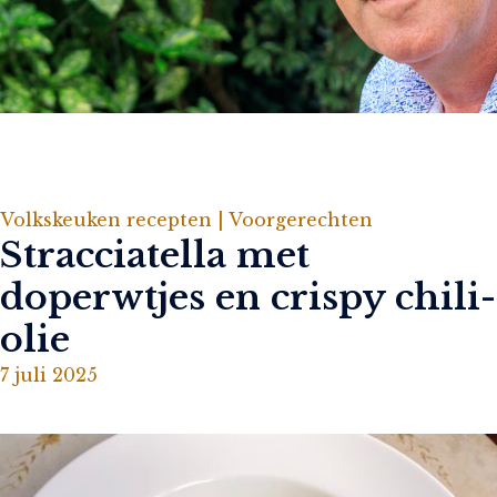
Volkskeuken recepten |
Voorgerechten
Stracciatella met
doperwtjes en crispy chili-
olie
7 juli 2025