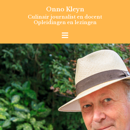
Skip
Onno Kleyn
to
Culinair journalist en docent
content
Opleidingen en lezingen