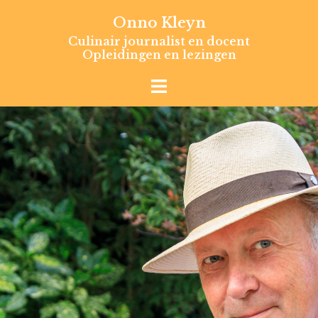
Skip
Onno Kleyn
to
Culinair journalist en docent
content
Opleidingen en lezingen