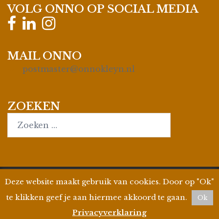
VOLG ONNO OP SOCIAL MEDIA
MAIL ONNO
postmaster@onnokleyn.nl
ZOEKEN
Search…
Deze website maakt gebruik van cookies. Door op "Ok"
© 2026
Onno Kleyn
| Site by
WPman4U
|
Privacyverklaring
| KvK 35019695 | BTW ID
te klikken geef je aan hiermee akkoord te gaan.
Ok
806858412B01
Privacyverklaring