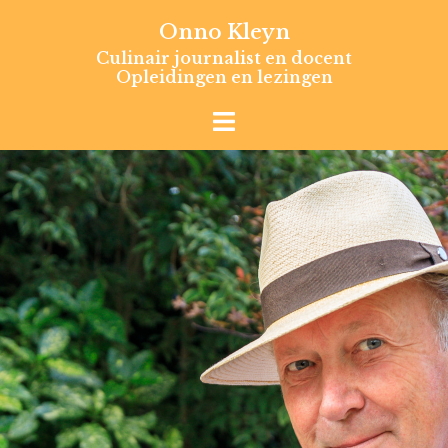
Skip
Onno Kleyn
to
Culinair journalist en docent
content
Opleidingen en lezingen