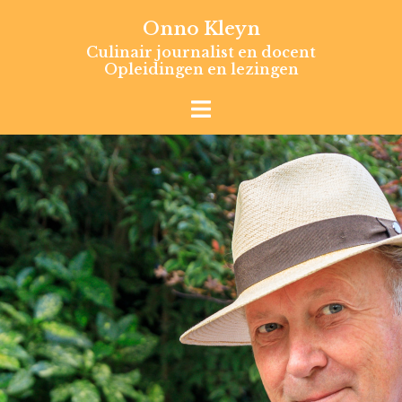
Skip
Onno Kleyn
to
Culinair journalist en docent
content
Opleidingen en lezingen