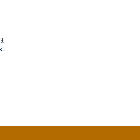
jd
kt