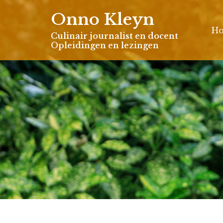
Skip
Onno Kleyn
to
H
content
Culinair journalist en docent
Opleidingen en lezingen