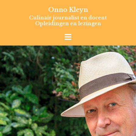
Skip
Onno Kleyn
to
Culinair journalist en docent
content
Opleidingen en lezingen