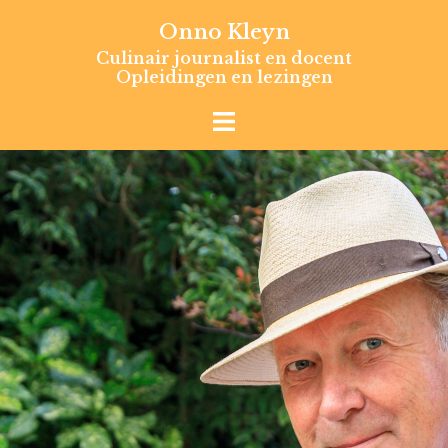
Skip
Onno Kleyn
to
Culinair journalist en docent
content
Opleidingen en lezingen