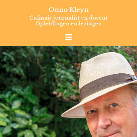
Skip
Onno Kleyn
to
Culinair journalist en docent
content
Opleidingen en lezingen